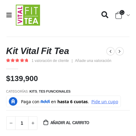
Kit Vital Fit Tea
1
valoración de cliente
|
Añade una valoración
5.00
out of 5
$
139,900
CATEGORÍAS:
KITS
,
TES FUNCIONALES
AÑADIR AL CARRITO